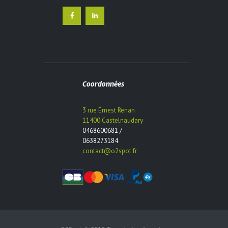
Coordonnées
3 rue Ernest Renan
11400 Castelnaudary
0468600681 /
0638273184
contact@o2spot.fr