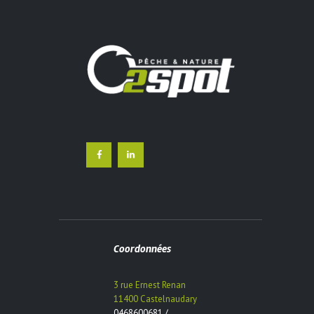
Les
options
peuvent
être
choisies
sur
la
page
du
produit
Coordonnées
3 rue Ernest Renan
11400 Castelnaudary
0468600681 /