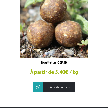
peuvent
être
choisies
sur
la
page
du
produit
Bouillettes O2FISH
À partir de
5,40
€
/ kg
Ce
Choix des options
produit
a
plusieurs
variations.