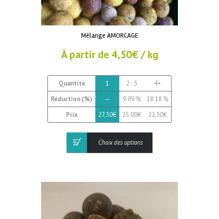
Mélange AMORCAGE
À partir de
4,50
€
/ kg
Quantité
1
2 - 3
4+
Réduction (%)
—
9.09 %
18.18 %
Prix
27,50
€
25,00
€
22,50
€
Ce
Choix des options
produit
a
plusieurs
variations.
Les
options
peuvent