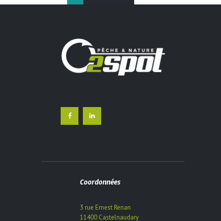
options
peuvent
être
choisies
sur
la
page
du
produit
Coordonnées
3 rue Ernest Renan
11400 Castelnaudary