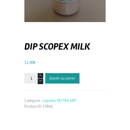
DIP SCOPEX MILK
11,00
€
quantité
Ajouter au panier
de
DIP
SCOPEX
MILK
Catégorie :
Liquides NUTRICARP
Product ID:
10866