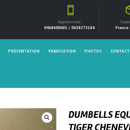
Appelez-nous
Expéd
0468600681 / 0638273184
France 
PRESENTATION
FABRICATION
PHOTOS
CONTACT
DUMBELLS EQU
TIGER CHENEV