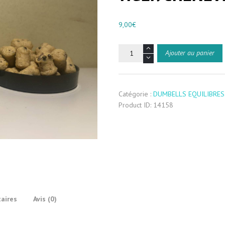
9,00
€
quantité
Ajouter au panier
de
DUMBELLS
EQUILIBRES
10
mm
-
Catégorie :
DUMBELLS EQUILIBRES
TIGER
CHENEVIS
Product ID:
14158
aires
Avis (0)