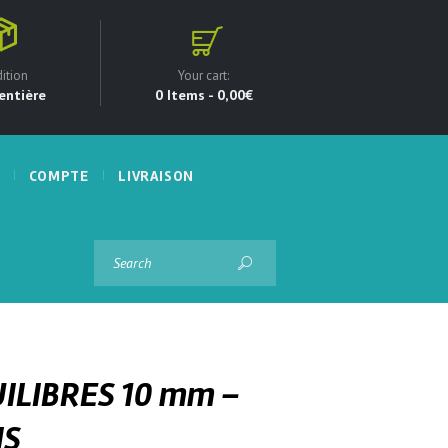
ition
Your cart:
entière
0 Items
-
0,00€
COMPTE
LIVRAISON
ILIBRES 10 mm –
IS