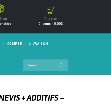
ition
Your cart:
entière
0 Items
-
0,00€
COMPTE
LIVRAISON
NEVIS + ADDITIFS –