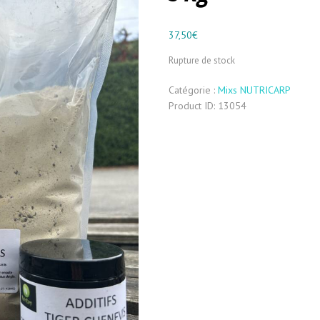
37,50
€
Rupture de stock
Catégorie :
Mixs NUTRICARP
Product ID:
13054