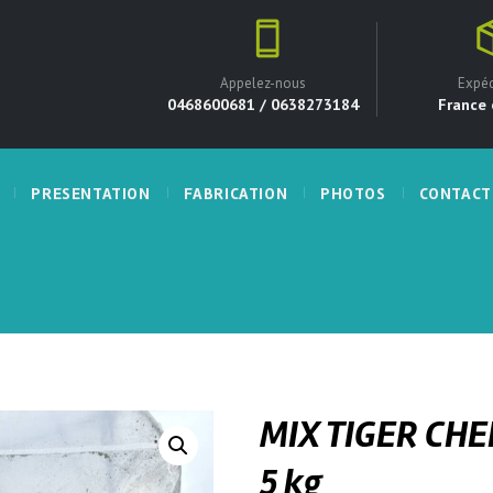
Appelez-nous
Expéd
0468600681 / 0638273184
France 
PRESENTATION
FABRICATION
PHOTOS
CONTACT
MIX TIGER CHE
5 kg